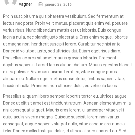
on
vagner
janeiro 28, 2016
Proin suscipit urna quis pharetra vestibulum. Sed fermentum at
lectus nec porta. Proin velit metus, placerat quis enim vel, posuere
varius risus. Nunc bibendum mattis est ut lobortis. Duis congue
lacinia nulla, nec blandit justo placerat a. Cras enim neque, lobortis
ut magna non, hendrerit suscipit lorem. Curabitur nec nisi ante.
Donec id volutpat justo, sed ultricies dui. Etiam eget risus diam.
Phasellus ac arcu sit amet mauris gravida lobortis. Praesent
dapibus sapien sit amet lacus aliquet dictum. Mauris egestas blandit
ex eu pulvinar. Vivamus euismod erat ex, vitae congue purus
aliquam eu. Nullam eget metus consectetur, finibus sapien vitae,
tincidunt nulla. Praesent non ultricies dolor, eu vehicula lacus.
Phasellus aliquam libero semper, lobortis tortor eu, ultrices augue.
Donec ut elit sit amet est tincidunt rutrum. Aenean elementum mi a
nisi consequat aliquet. Mauris eros lorem, ullamcorper vitae velit
quis, iaculis viverra magna. Quisque suscipit, lorem non varius
consequat, augue sapien volutpat nulla, vitae congue orci nunc a
felis. Donec mollis tristique dolor, id ultricies lorem laoreet eu. Sed