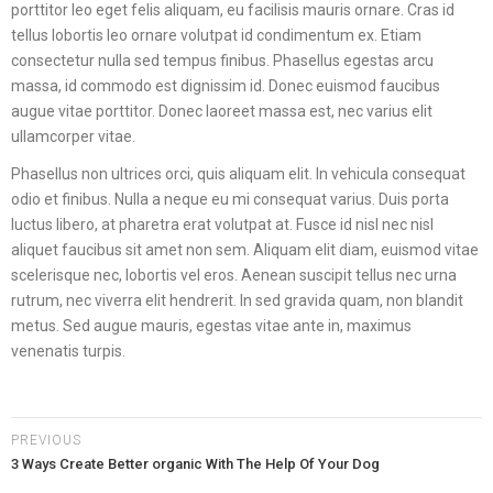
porttitor leo eget felis aliquam, eu facilisis mauris ornare. Cras id
tellus lobortis leo ornare volutpat id condimentum ex. Etiam
consectetur nulla sed tempus finibus. Phasellus egestas arcu
massa, id commodo est dignissim id. Donec euismod faucibus
augue vitae porttitor. Donec laoreet massa est, nec varius elit
ullamcorper vitae.
Phasellus non ultrices orci, quis aliquam elit. In vehicula consequat
odio et finibus. Nulla a neque eu mi consequat varius. Duis porta
luctus libero, at pharetra erat volutpat at. Fusce id nisl nec nisl
aliquet faucibus sit amet non sem. Aliquam elit diam, euismod vitae
scelerisque nec, lobortis vel eros. Aenean suscipit tellus nec urna
rutrum, nec viverra elit hendrerit. In sed gravida quam, non blandit
metus. Sed augue mauris, egestas vitae ante in, maximus
venenatis turpis.
PREVIOUS
3 Ways Create Better organic With The Help Of Your Dog