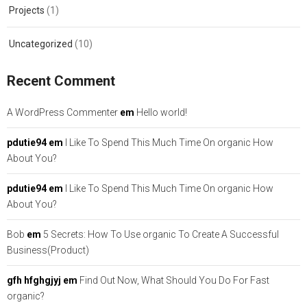
Projects
(1)
Uncategorized
(10)
Recent Comment
A WordPress Commenter
em
Hello world!
pdutie94
em
I Like To Spend This Much Time On organic How
About You?
pdutie94
em
I Like To Spend This Much Time On organic How
About You?
Bob
em
5 Secrets: How To Use organic To Create A Successful
Business(Product)
gfh hfghgjyj
em
Find Out Now, What Should You Do For Fast
organic?