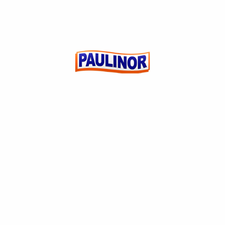
IOGURTE PAULISTA 150G GRANOLA E MEL
(0)
R$
0,00
ADICIONAR AO
CARRINHO
CUSTOMER REVIEWS
5 Star