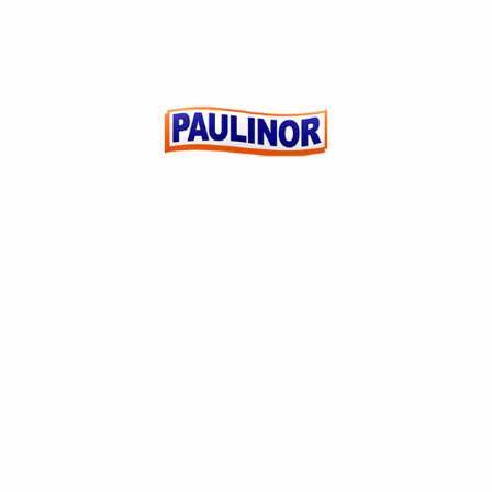
Add to wishlist
DANONE LÍQUIDO 850G VITAMINA DE FRUTAS
(0)
R$
0,00
ADICIONAR AO
CARRINHO
CUSTOMER REVIEWS