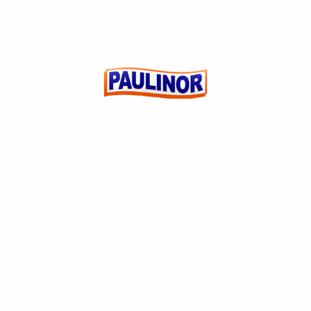
Add to wishlist
MASSA PARA PASTEL DISCO 500G MEZZANI
(0)
R$
0,00
ADICIONAR AO
CARRINHO
CUSTOMER REVIEWS