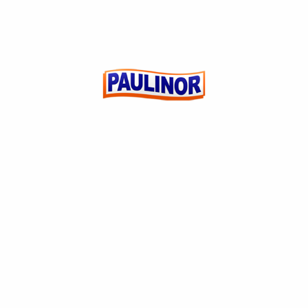
DANONE LÍQUIDO 850G VITAMINA DE FRUTAS
(0)
R$
0,00
ADICIONAR AO
CARRINHO
CUSTOMER REVIEWS
5 Star