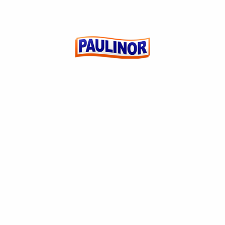
MACARRÃO SOBA 500G MEZZANI
(0)
R$
0,00
ADICIONAR AO
CARRINHO
CUSTOMER REVIEWS
5 Star
0%
0