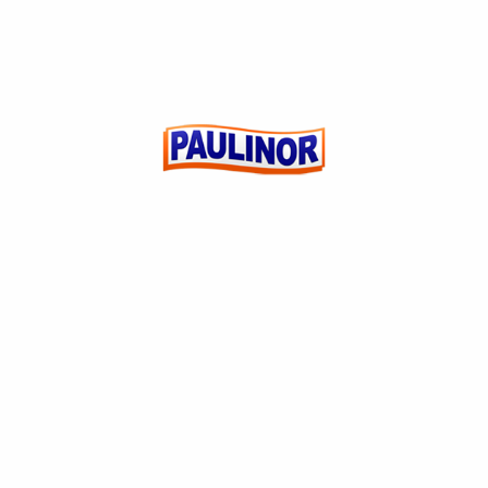
Add to wishlist
PILHA PANASONIC ALCALINA AA4 PREMIUM
(0)
R$
0,00
ADICIONAR AO
CARRINHO
CUSTOMER REVIEWS