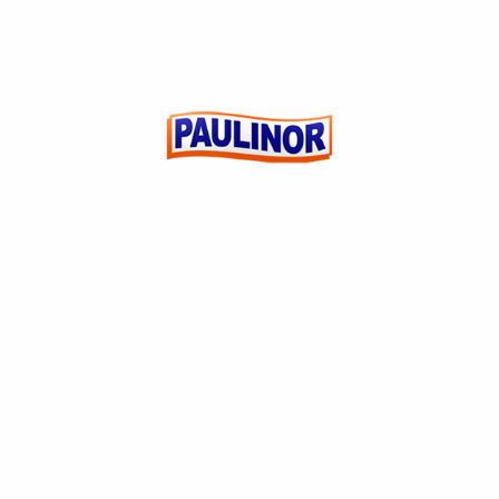
DANONINHO MUILTI QUEIJO PETIT SUISSE 320G
(0)
R$
0,00
ADICIONAR AO
CARRINHO
CUSTOMER REVIEWS
5 Star